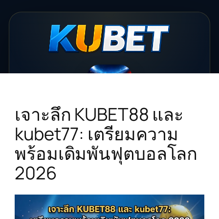
ข้าม
ไป
KU ดูผลบอลสด แทงบอล วิเคราะห์บอลเต็ง และ
ยัง
ยูฟ่า เวอร์ชั่นเก่า ครบจบในที่เดียว
เนื้อหา
เจาะลึก KUBET88 และ
kubet77: เตรียมความ
พร้อมเดิมพันฟุตบอลโลก
2026