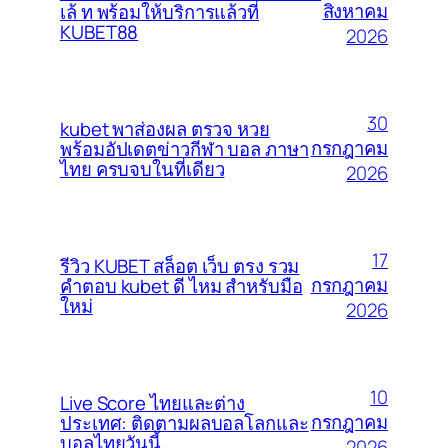
สิงหาคม
เล้ ท พร้อมให้บริการแล้วที่
KUBET88
2026
30
kubet พาส่องผล ตรวจ หวย
กรกฎาคม
พร้อมอัปเดตข่าวกีฬา บอล ภาษา
ไทย ครบจบในที่เดียว
2026
17
รีวิว KUBET สล็อต เว็บ ตรง รวม
กรกฎาคม
คำตอบ kubet ดี ไหม สำหรับมือ
ใหม่
2026
10
Live Score ไทยและต่าง
กรกฎาคม
ประเทศ: ติดตามผลบอลโลกและ
บอลไทยวันนี้
2026