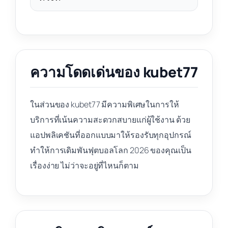
ความโดดเด่นของ kubet77
ในส่วนของ kubet77 มีความพิเศษในการให้
บริการที่เน้นความสะดวกสบายแก่ผู้ใช้งาน ด้วย
แอปพลิเคชันที่ออกแบบมาให้รองรับทุกอุปกรณ์
ทำให้การเดิมพันฟุตบอลโลก 2026 ของคุณเป็น
เรื่องง่าย ไม่ว่าจะอยู่ที่ไหนก็ตาม