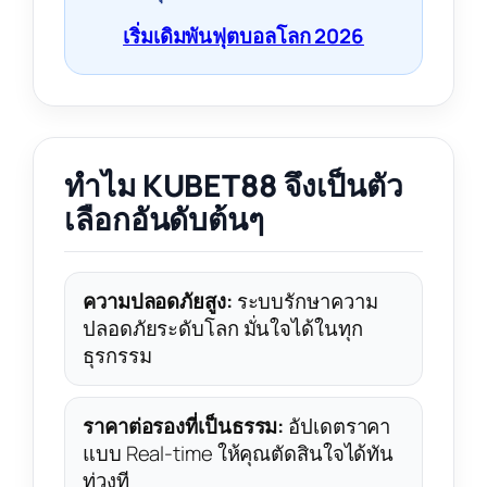
เริ่มเดิมพันฟุตบอลโลก 2026
ทำไม KUBET88 จึงเป็นตัว
เลือกอันดับต้นๆ
ความปลอดภัยสูง:
ระบบรักษาความ
ปลอดภัยระดับโลก มั่นใจได้ในทุก
ธุรกรรม
ราคาต่อรองที่เป็นธรรม:
อัปเดตราคา
แบบ Real-time ให้คุณตัดสินใจได้ทัน
ท่วงที