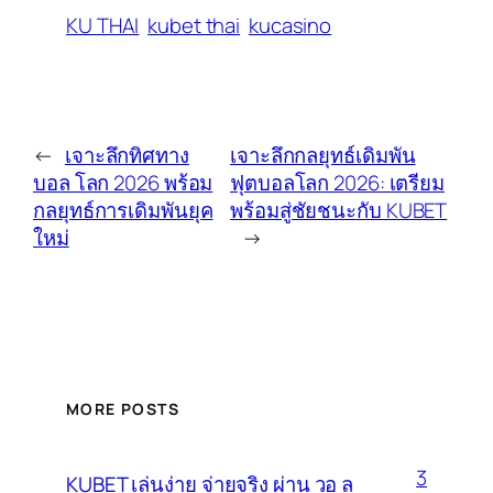
KU THAI
kubet thai
kucasino
←
เจาะลึกทิศทาง
เจาะลึกกลยุทธ์เดิมพัน
บอล โลก 2026 พร้อม
ฟุตบอลโลก 2026: เตรียม
กลยุทธ์การเดิมพันยุค
พร้อมสู่ชัยชนะกับ KUBET
ใหม่
→
MORE POSTS
3
KUBET เล่นง่าย จ่ายจริง ผ่าน วอ ล