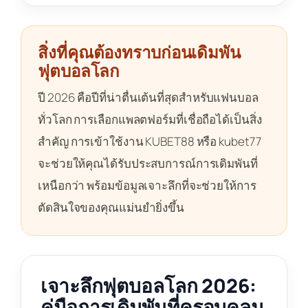
สิ่งที่คุณต้องทราบก่อนเดิมพัน
ฟุตบอลโลก
ปี 2026 คือปีที่น่าตื่นเต้นที่สุดสำหรับแฟนบอล
ทั่วโลก การเลือกแพลตฟอร์มที่เชื่อถือได้เป็นสิ่ง
สำคัญ การเข้าใช้งาน KUBET88 หรือ kubet77
จะช่วยให้คุณได้รับประสบการณ์การเดิมพันที่
เหนือกว่า พร้อมข้อมูลเจาะลึกที่จะช่วยให้การ
ตัดสินใจของคุณแม่นยำยิ่งขึ้น
เจาะลึกฟุตบอลโลก 2026:
คู่มือการเดิมพันที่ครอบคลุม