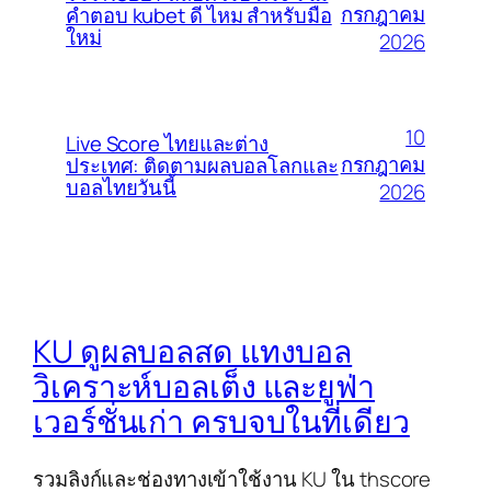
กรกฎาคม
คำตอบ kubet ดี ไหม สำหรับมือ
ใหม่
2026
10
Live Score ไทยและต่าง
กรกฎาคม
ประเทศ: ติดตามผลบอลโลกและ
บอลไทยวันนี้
2026
KU ดูผลบอลสด แทงบอล
วิเคราะห์บอลเต็ง และยูฟ่า
เวอร์ชั่นเก่า ครบจบในที่เดียว
รวมลิงก์และช่องทางเข้าใช้งาน KU ใน thscore