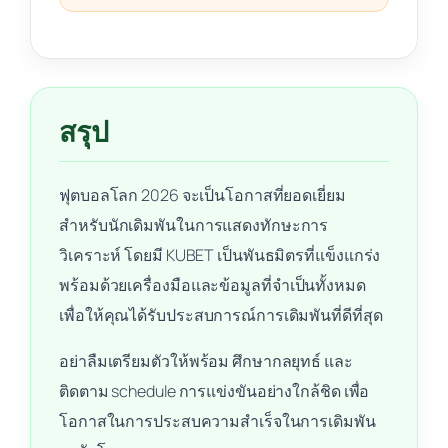
สรุป
ฟุตบอลโลก 2026 จะเป็นโอกาสที่ยอดเยี่ยม
สำหรับนักเดิมพันในการแสดงทักษะการ
วิเคราะห์ โดยมี KUBET เป็นพันธมิตรที่แข็งแกร่ง
พร้อมด้วยเครื่องมือและข้อมูลที่จำเป็นทั้งหมด
เพื่อให้คุณได้รับประสบการณ์การเดิมพันที่ดีที่สุด
อย่าลืมเตรียมตัวให้พร้อม ศึกษากลยุทธ์ และ
ติดตาม schedule การแข่งขันอย่างใกล้ชิด เพื่อ
โอกาสในการประสบความสำเร็จในการเดิมพัน