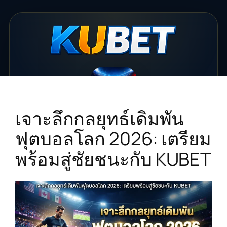
ข้าม
ไป
KU ดูผลบอลสด แทงบอล วิเคราะห์บอลเต็ง และ
ยัง
ยูฟ่า เวอร์ชั่นเก่า ครบจบในที่เดียว
เนื้อหา
เจาะลึกกลยุทธ์เดิมพัน
ฟุตบอลโลก 2026: เตรียม
พร้อมสู่ชัยชนะกับ KUBET