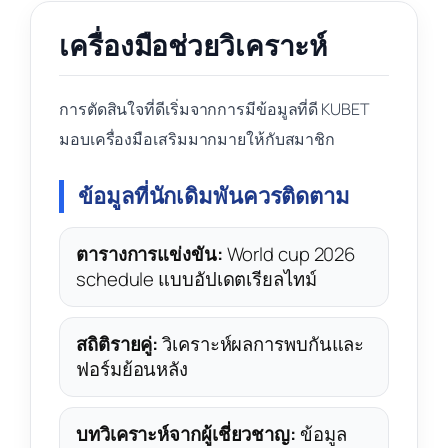
เครื่องมือช่วยวิเคราะห์
การตัดสินใจที่ดีเริ่มจากการมีข้อมูลที่ดี KUBET
มอบเครื่องมือเสริมมากมายให้กับสมาชิก
ข้อมูลที่นักเดิมพันควรติดตาม
ตารางการแข่งขัน:
World cup 2026
schedule แบบอัปเดตเรียลไทม์
สถิติรายคู่:
วิเคราะห์ผลการพบกันและ
ฟอร์มย้อนหลัง
บทวิเคราะห์จากผู้เชี่ยวชาญ:
ข้อมูล