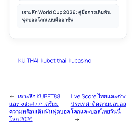
เจาะลึก World Cup 2026: คู่มือการเดิมพัน
ฟุตบอลโลกแบบมืออาชีพ
KU THAI
kubet thai
kucasino
←
เจาะลึก KUBET88
Live Score ไทยและต่าง
และ kubet77: เตรียม
ประเทศ: ติดตามผลบอล
ความพร้อมเดิมพันฟุตบอล
โลกและบอลไทยวันนี้
โลก 2026
→