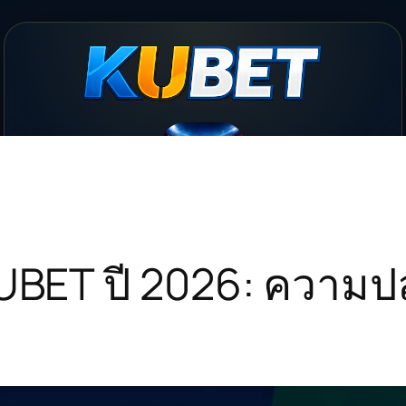
ยูฟ่า เวอร์ชั่นเก่า ครบจบในที่เดียว
 KUBET ปี 2026: ความ