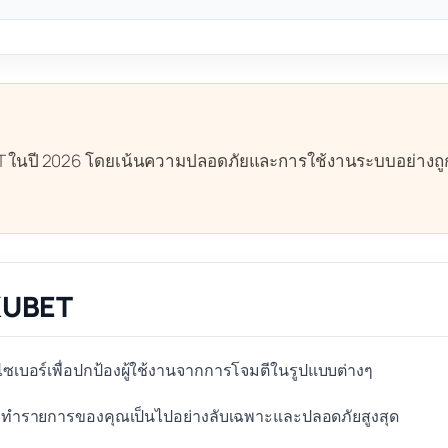
ET ในปี 2026 โดยเน้นความปลอดภัยและการใช้งานระบบอย่างถูก
ล
KUBET
บอร์เพื่อปกป้องผู้ใช้งานจากการโจมตีในรูปแบบต่างๆ
ารทำรายการของคุณเป็นไปอย่างลับเฉพาะและปลอดภัยสูงสุด