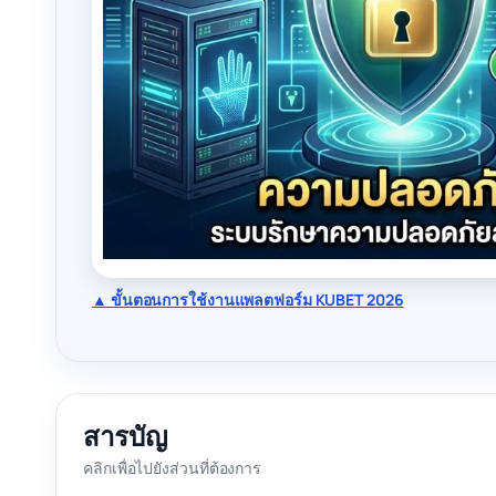
▲ ขั้นตอนการใช้งานแพลตฟอร์ม KUBET 2026
สารบัญ
คลิกเพื่อไปยังส่วนที่ต้องการ