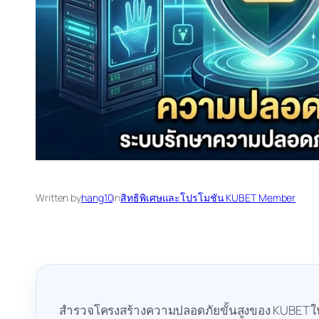
Written by
hang10
in
สิทธิพิเศษและโปรโมชัน KUBET Member
สำรวจโครงสร้างความปลอดภัยขั้นสูงของ KUBET ในป