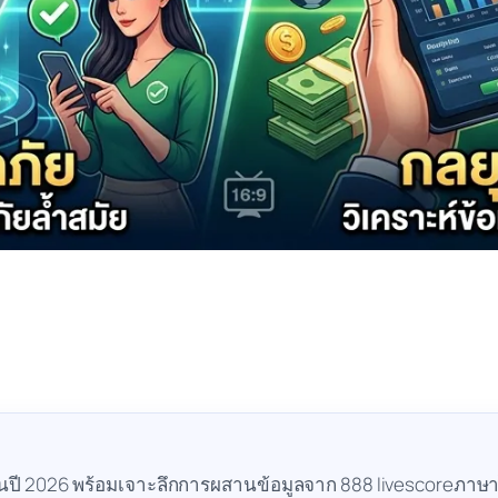
ี 2026 พร้อมเจาะลึกการผสานข้อมูลจาก 888 livescoreภาษาไทย