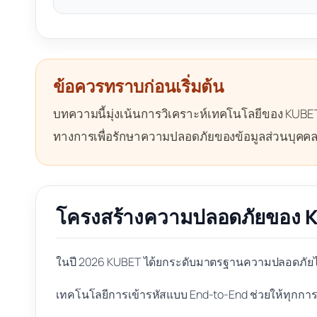
ข้อควรทราบก่อนเริ่มต้น
บทความนี้มุ่งเน้นการวิเคราะห์เทคโนโลยีของ KUB
ทางการเพื่อรักษาความปลอดภัยของข้อมูลส่วนบุคค
โครงสร้างความปลอดภัยของ 
ในปี 2026 KUBET ได้ยกระดับมาตรฐานความปลอดภัยไซเ
เทคโนโลยีการเข้ารหัสแบบ End-to-End ช่วยให้ทุกก