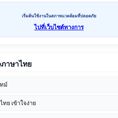
เริ่มต้นใช้งานในสภาพแวดล้อมที่ปลอดภัย
ไปที่เว็บไซต์ทางการ
reภาษาไทย
ทม์
ทย เข้าใจง่าย